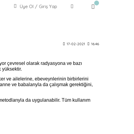
Üye Ol
/
Giriş Yap
17-02-2021
16:46
iyor çevresel olarak radyasyona ve bazı
 yüksektir.
 ve ailelerine, ebeveynlerinin birbirlerini
 anne ve babalarıyla da çalışmak gerektiğini,
n metodlarıyla da uygulanabilir. Tüm kullanım