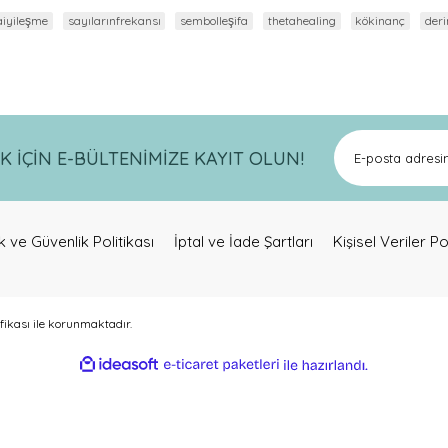
aiyileşme
sayılarınfrekansı
sembolleşifa
thetahealing
kökinanç
der
İÇİN E-BÜLTENİMİZE KAYIT OLUN!
lik ve Güvenlik Politikası
İptal ve İade Şartları
Kişisel Veriler Po
ifikası ile korunmaktadır.
ideasoft
ile
e-
hazırlandı.
ticaret
paketleri