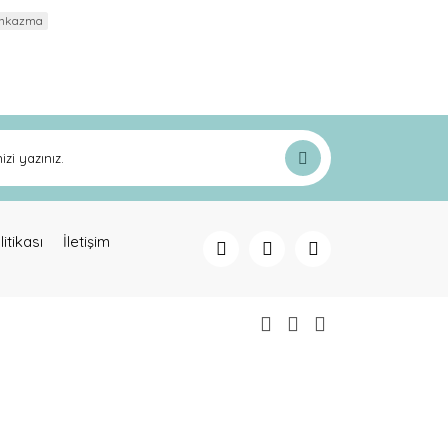
inkazma
litikası
İletişim