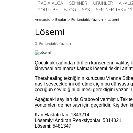
RABIA ALGA
SEMİNER
ÜRÜNLER
ANALİ
YOUTUBE
BLOG
SSS
SEMİNER TAKVİMİ
Anasayfa
Bloglar
Farkındalık Yazıları
Lösemi
Lösemi
Farkındalık Yazıları
Çocukluk çağında görülen kanserlerin yaklaşık 
kimyasallara maruz kalmak lösemi riskini artır
Thetahealing tekniğinin kurucusu Vianna Stibal, 
nasıl seveceklerini öğretmek için bu dünyaya ge
çocuğun sevildiğini bilmesi gerektiğini yazar "H
Aşağıdaki sayıları da Grabovoi vermiştir. Tek te
yöntemleri de her sayı için geçerlidir. Kişiden ki
Kan Hastalıkları: 1843214
Lösemiyi Andıran Reaksiyonlar: 5814321
Lösemi: 5481347