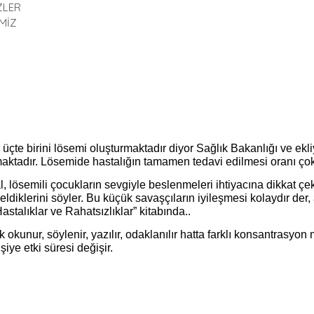
ZLER
MİZ
üçte birini lösemi oluşturmaktadır diyor Sağlık Bakanlığı ve ekl
maktadır. Lösemide hastalığın tamamen tedavi edilmesi oranı çok
lösemili çocukların sevgiyle beslenmeleri ihtiyacına dikkat çeker
ldiklerini söyler. Bu küçük savaşçıların iyileşmesi kolaydır der,
astalıklar ve Rahatsızlıklar” kitabında..
k okunur, söylenir, yazılır, odaklanılır hatta farklı konsantrasyo
şiye etki süresi değişir.