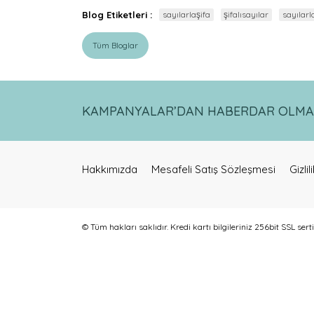
Blog Etiketleri :
sayılarlaşifa
şifalısayılar
sayılarl
Tüm Bloglar
KAMPANYALAR’DAN HABERDAR OLMAK 
Hakkımızda
Mesafeli Satış Sözleşmesi
Gizli
© Tüm hakları saklıdır. Kredi kartı bilgileriniz 256bit SSL sert