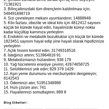
71381921
3. Bilinçaltınızdaki tüm dirençlerin kaldırılması için;
548491698719
4. Sizi çevreleyen mekanı uyumlandırın; 14888948
5. Kilo fazlası, obezite ve ideal kilo için 4812412 sayısını
küçük bir kürede hayal edin, hayalinizde küreyi nokta
kadar küçültüp karnınıza yerleştirin
6. Endokrin ve metabolik bozukluklar için küçük bir kürede
1823451 sayısını hayal edip yine hayali olarak hipofizinize
yerleştirin
7. Açlık hissini kontrol edin; 31749318516
8. İsteğinizi artırın; 513964818 91
9. Metabolizmanızı hızlandırın; 938 179
10. Yağ hücrelerini enerjiye çevirin; 42674658725
11. Selülitlerinizi yok edin; 829 379 1429
12. Aşırı yeme durumunu ve mecburiyetini dengeleyin;
8142543
13. Ödeminizi atın; 51951348988
14. Hızlı çözüm alın; 741
15. Hayallerinizi somutlaştırın; 889 8
Blog Etiketleri :