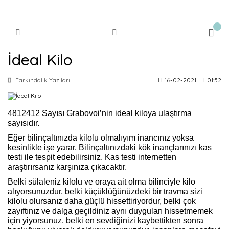
İdeal Kilo
Farkındalık Yazıları
16-02-2021
01:52
4812412 Sayısı Grabovoi’nin ideal kiloya ulaştırma
sayısıdır.
Eğer bilinçaltınızda kilolu olmalıyım inancınız yoksa
kesinlikle işe yarar. Bilinçaltınızdaki kök inançlarınızı kas
testi ile tespit edebilirsiniz. Kas testi internetten
araştırırsanız karşınıza çıkacaktır.
Belki sülaleniz kilolu ve oraya ait olma bilinciyle kilo
alıyorsunuzdur, belki küçüklüğünüzdeki bir travma sizi
kilolu olursanız daha güçlü hissettiriyordur, belki çok
zayıftınız ve dalga geçildiniz aynı duyguları hissetmemek
için yiyorsunuz, belki en sevdiğinizi kaybettikten sonra