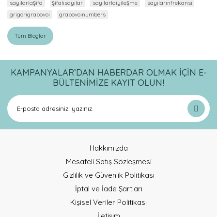
sayılarlaşifa
şifalısayılar
sayılarlaiyileşme
sayılarınfrekansı
grigorigrabovoi
grabovoinumbers
Tüm Bloglar
KAMPANYALAR’DAN HABERDAR OLMAK İÇİN E-
BÜLTENİMİZE KAYIT OLUN!
Hakkımızda
Mesafeli Satış Sözleşmesi
Gizlilik ve Güvenlik Politikası
İptal ve İade Şartları
Kişisel Veriler Politikası
İletişim