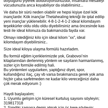
boşluğunu yiyerek dolduruyorsunuzdur, insanlara mesafeyi
vücudunuzla anca koyabiliyor da olabilirsiniz...
Ve daha bir sürü neden olabilir ve hepsi kişiye özel kök
inançlardır. Kök inançlar
Thetahealing
tekniği ile iptal edilip
yeni inançlar yüklenebilir. 4-8-1-2-4-1-2 ideal kilomdayım
teşekkürler oldu oldu oldu diyebilirsiniz ama öncesinde kas
testi ile ideal kilonuza da bakmanızda fayda var.
Olmayı istediğiniz kilo için ideal kilom "xx”, ideal
kilomdayım diyebilirsiniz..
Size ideal kiloya ulaşma formülü hazırladım.
Bu formül eğitim içeriklerimizde yok, Grabovoi’nin
kitaplarından derlenmiş yöntem ve sayıların harmanlanmış,
sizler için formüle edilmiş hali.
Bu yöntemleri uygularken, yaptığınız diyet, spor,
kullandığınız ilaç, çay vb varsa bırakmanıza gerek yok ama
hiçbir çaba sarfetmeden ne kadar kilo vereceğinizi daha
çok merak ediyorum :)
Haydi başlayalım;
1. Uyumlu gelişim için küresel kurtuluş sayısını söyleyin;
319817318
2. Şimdiki zamana demir atmak için üç kere söyleyin;