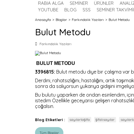
RABIA ALGA
SEMİNER
ÜRÜNLER
ANALİ
YOUTUBE
BLOG
SSS
SEMİNER TAKVİMİ
Anasayfa
Bloglar
Farkındalık Yazıları
Bulut Metodu
Bulut Metodu
Farkındalık Yazıları
BULUT METODU
3396815:
Bulut metodu diye bir çalışma var bel
Derdini, rahatsızlığını, hastalığını, artık tas
sonra da salıyorsun yukarıya gidişini imgeliy
Bu bulutu yaparken de ondan esinlendim, içine 
istedim Özellikle geceyarısı gelişen rahatsızlı
çoğalsın.
Blog Etiketleri :
sayılarlaşifa
şifalısayılar
sayılarl
Tüm Bloglar