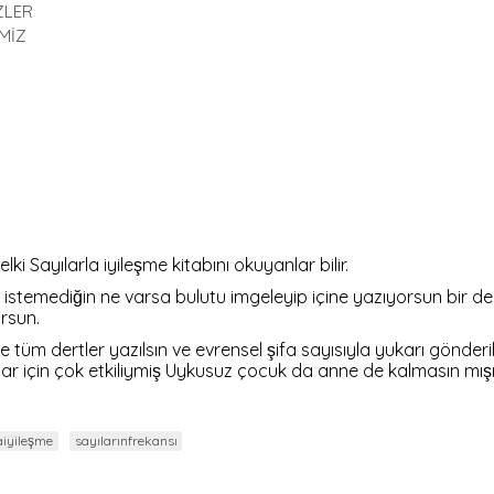
ZLER
MİZ
ki Sayılarla iyileşme kitabını okuyanlar bilir.
̧ımak istemediğin ne varsa bulutu imgeleyip içine yazıyorsun bir
orsun.
tüm dertler yazılsın ve evrensel şifa sayısıyla yukarı gönde
klar için çok etkiliymiş Uykusuz çocuk da anne de kalmasın mıs
aiyileşme
sayılarınfrekansı