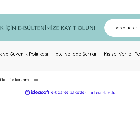
İÇİN E-BÜLTENİMİZE KAYIT OLUN!
lik ve Güvenlik Politikası
İptal ve İade Şartları
Kişisel Veriler Po
ifikası ile korunmaktadır.
ideasoft
ile
e-
hazırlandı.
ticaret
paketleri