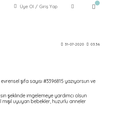
Üye Ol
/
Giriş Yap
31-07-2020
03:36
 de evrensel şifa sayısı #3396815 yazıyorsun ve
rilsin şeklinde imgelemeye yardımcı olsun
̧ıl mışıl uyuyan bebekler, huzurlu anneler