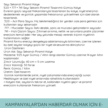
Sayı Sekanslı Piramit Kolye
520 • 777 • 741 Sayı Sekanlı Piramit Tasarımlı Gümüş Kolye
Evrenin güçlü sayısal frekanslarıyla tasarlanan bu kolye, niyet enerjinizi
desteklemek ve günlük yaşamda frekansınızı yükseltmek için özel olarak
tasarlandı.
520 – Acil Para Sayısı: Hiç beklemediğiniz bir yerden size para gelmesi için
kullanılan sayı sekansıdır.
777 – Mucizeler Sayısı: İlahi destek, şans ve mucizevi gelişmelerin sayısıdır.
741 – Hızlı Çözüm Sayısı: Zihinsel arınma, netlik ve sorunlara pratik çözümler
enerjisini temsil eder. Her şey yolunda mesajı vererek kişinin niyetinin
hızlanmasını sağlar.
Piramit formu enerjiyi dengeleyip odaklamasıyla bilinirken, üzerine işlenen
bu özel sayılar kolyeyi güçlü bir niyet aksesuarına dönüştürür.
Ürün Özellikleri
Ürün Adı: Sayı Sekanslı Piramit Kolye
Malzeme: 925 Ayar Gümüş / Altın rengi olanlar Gümüş üzerine 14 ayar Altın
kaplamadır.
Zincir Uzunluğu: 40 cm + 5 cm uzatma
Zincir Kalınlığı: 30 forse
Renk: Gümüş / Altın
Üretim: Özel tasarım
Günlük kombinlerde şıklık, niyet çalışmalarında enerji eşliği sunar.
Meditasyon ve özel niyet anlarında rahatlıkla kullanılabilir.
> Kolyeni tak, sayılarını tekrar et, kalbinden niyetini geçir ve piramit
enerjisiini kullanarak frekansını yükselt.
Bu ürünün fiyat bilgisi, resim, ürün açıklamalarında ve diğer
konularda yetersiz gördüğünüz noktaları öneri formunu
kullanarak tarafımıza iletebilirsiniz.
KAMPANYALAR’DAN HABERDAR OLMAK İÇİN E-
Bu ürüne ilk yorumu siz yapın!
Görüş ve önerileriniz için teşekkür ederiz.