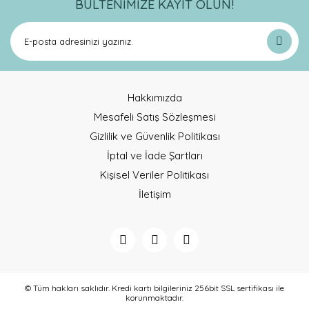
BÜLTENİMİZE KAYIT OLUN!
Yorum Yaz
Ürün resmi kalitesiz, bozuk veya görüntülenemiyor.
Ürün açıklamasında eksik bilgiler bulunuyor.
Ürün bilgilerinde hatalar bulunuyor.
Ürün fiyatı diğer sitelerden daha pahalı.
Bu ürüne benzer farklı alternatifler olmalı.
Hakkımızda
Mesafeli Satış Sözleşmesi
Gizlilik ve Güvenlik Politikası
İptal ve İade Şartları
Kişisel Veriler Politikası
Gönder
İletişim
© Tüm hakları saklıdır. Kredi kartı bilgileriniz 256bit SSL sertifikası ile
korunmaktadır.