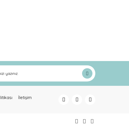
ak tarafımıza iletebilirsiniz.
litikası
İletişim