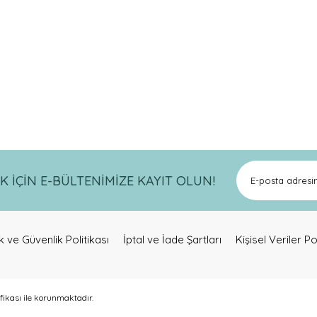
821319718
a ve diğer konularda yetersiz gördüğünüz noktaları öneri formunu kullanar
Bu ürüne ilk yorumu siz yapın!
İÇİN E-BÜLTENİMİZE KAYIT OLUN!
Yorum Yaz
lik ve Güvenlik Politikası
İptal ve İade Şartları
Kişisel Veriler Po
ifikası ile korunmaktadır.