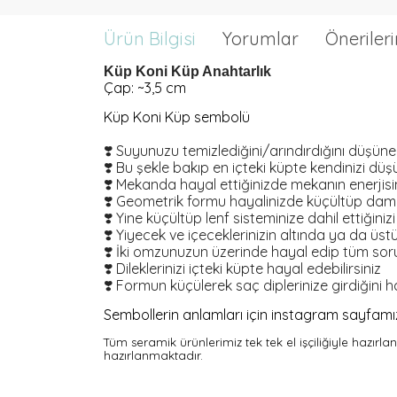
Ürün Bilgisi
Yorumlar
Önerileri
Küp Koni Küp Anahtarlık
Çap: ~3,5 cm
Küp Koni Küp sembolü
❣️ Suyunuzu temizlediğini/arındırdığını düşünebi
❣️ Bu şekle bakıp en içteki küpte kendinizi düşüne
❣️ Mekanda hayal ettiğinizde mekanın enerjisini
❣️ Geometrik formu hayalinizde küçültüp damarl
❣️ Yine küçültüp lenf sisteminize dahil ettiğini
❣️ Yiyecek ve içeceklerinizin altında ya da üst
❣️ İki omzunuzun üzerinde hayal edip tüm soru
❣️ Dileklerinizi içteki küpte hayal edebilirsiniz
❣️ Formun küçülerek saç diplerinize girdiğini h
Sembollerin anlamları için instagram sayfamızı 
Tüm seramik ürünlerimiz tek tek el işçiliğiyle hazırl
hazırlanmaktadır.
YOĞUN SATIŞ: 3986497851
MÜNHASIR SATIŞ: 69849131971