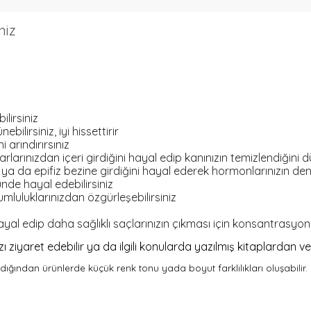
niz
lirsiniz
bilirsiniz, iyi hissettirir
 arındırırsınız
arınızdan içeri girdiğini hayal edip kanınızın temizlendiğini dü
zi ya da epifiz bezine girdiğini hayal ederek hormonlarınızın den
ünde hayal edebilirsiniz
mluluklarınızdan özgürleşebilirsiniz
ayal edip daha sağlıklı saçlarınızın çıkması için konsantrasyon 
ziyaret edebilir ya da ilgili konularda yazılmış kitaplardan ve 
andığından ürünlerde küçük renk tonu yada boyut farklılıkları oluşabilir.