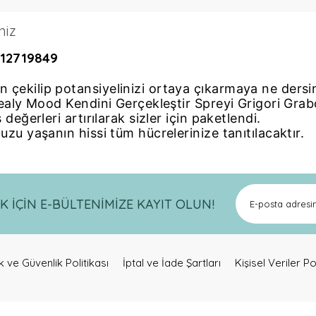
niz
612719849
 çekilip potansiyelinizi ortaya çıkarmaya ne dersi
 Healy Mood Kendini Gerçekleştir Spreyi Grigori Gra
 değerleri artırılarak sizler için paketlendi.
uzu yaşanın hissi tüm hücrelerinize tanıtılacaktır.
a ve diğer konularda yetersiz gördüğünüz noktaları öneri formunu kullanar
Bu ürüne ilk yorumu siz yapın!
İÇİN E-BÜLTENİMİZE KAYIT OLUN!
Yorum Yaz
lik ve Güvenlik Politikası
İptal ve İade Şartları
Kişisel Veriler Po