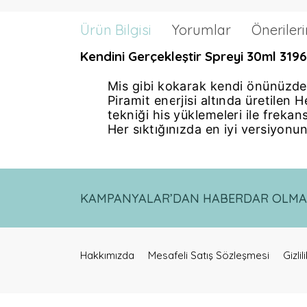
Ürün Bilgisi
Yorumlar
Önerileri
Kendini Gerçekleştir Spreyi 30ml 319
Mis gibi kokarak kendi önünüzden
Piramit enerjisi altında üretilen
tekniği his yüklemeleri ile frekans
Her sıktığınızda en iyi versiyonun
Bu ürünün fiyat bilgisi, resim, ürün açıklamalarınd
Görüş ve önerileriniz için teşekkür ederiz.
KAMPANYALAR’DAN HABERDAR OLMAK 
Ürün resmi kalitesiz, bozuk veya görüntülenemiyor.
Ürün açıklamasında eksik bilgiler bulunuyor.
Ürün bilgilerinde hatalar bulunuyor.
Hakkımızda
Ürün fiyatı diğer sitelerden daha pahalı.
Mesafeli Satış Sözleşmesi
Gizli
Bu ürüne benzer farklı alternatifler olmalı.