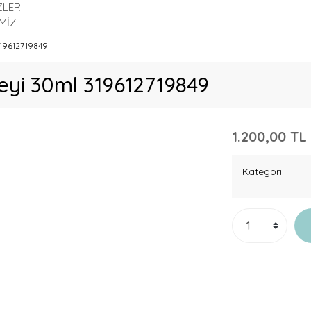
ZLER
MİZ
319612719849
reyi 30ml 319612719849
1.200,00 TL
Kategori