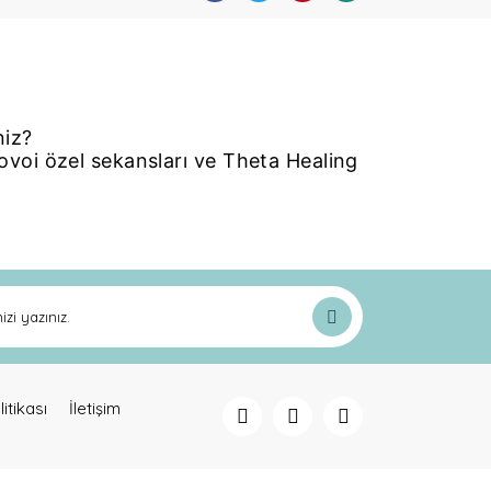
niz?
bovoi özel sekansları ve Theta Healing
ak tarafımıza iletebilirsiniz.
litikası
İletişim