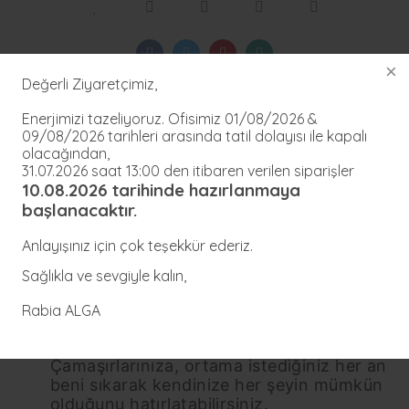
Değerli Ziyaretçimiz,
Ürün Bilgisi
Yorumlar
Önerileriniz
Enerjimizi tazeliyoruz. Ofisimiz 01/08/2026 &
09/08/2026 tarihleri arasında tatil dolayısı ile kapalı
Healy Mood Her Şey Mümkün Oda Spreyi
olacağından,
250ml
31.07.2026 saat 13:00 den itibaren verilen siparişler
10.08.2026
tarihinde hazırlanmaya
başlanacaktır.
Ya istediğiniz her şeyle aynı frekansa
uyumlandığınızda size gelmesi mümkünse?
Anlayışınız için çok teşekkür ederiz.
Doğal uçucu yağlar ile piramit enerjisi
altında üretilen Healy mood Her Şey
Sağlıkla ve sevgiyle kalın,
Mümkün Spreyi Grigori Grabovoi özel
sekansları ve Theta Healing tekniği his
Rabia ALGA
yüklemeleri ile frekans değerleri artırılarak
sizler için paketlendi.
Çamaşırlarınıza, ortama istediğiniz her an
beni sıkarak kendinize her şeyin mümkün
olduğunu hatırlatabilirsiniz.