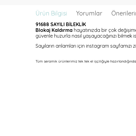
Ürün Bilgisi
Yorumlar
Önerileri
91688 SAYILI BİLEKLİK
Blokaj Kaldırma
hayatınızda bir çok değişime 
güvenle huzurla nasıl yaşayacağınızı bilmek is
Sayıların anlamları için instagram sayfamızı zi
Tüm seramik ürünlerimiz tek tek el işçiliğiyle hazırlandığında
YOĞUN SATIŞ: 3986497851
MÜNHASIR SATIŞ: 69849131971
ÜRÜN SATIŞI: 54121381948
SATIŞ HASILATI (CİRO): 614 318519 718 SATIŞ TAHSİLATI: 614
Bu ürünün fiyat bilgisi, resim, ürün açıklamalarınd