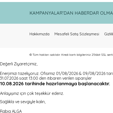
Görüş ve önerileriniz için teşekkür ederiz.
KAMPANYALAR’DAN HABERDAR OLMAK 
Ürün resmi kalitesiz, bozuk veya görüntülenemiyor.
Ürün açıklamasında eksik bilgiler bulunuyor.
Ürün bilgilerinde hatalar bulunuyor.
Hakkımızda
Ürün fiyatı diğer sitelerden daha pahalı.
Mesafeli Satış Sözleşmesi
Gizli
Bu ürüne benzer farklı alternatifler olmalı.
© Tüm hakları saklıdır. Kredi kartı bilgileriniz 256bit SSL sert
Değerli Ziyaretçimiz,
Enerjimizi tazeliyoruz. Ofisimiz 01/08/2026 & 09/08/2026 tarihl
31.07.2026 saat 13:00 den itibaren verilen siparişler
10.08.2026
tarihinde hazırlanmaya başlanacaktır.
Anlayışınız için çok teşekkür ederiz.
Sağlıkla ve sevgiyle kalın,
Rabia ALGA