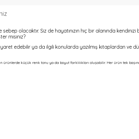
niz
sebep olacaktır. Siz de hayatınızın hiç bir alanında kendinizi
ter misiniz?
yaret edebilir ya da ilgili konularda yazılmış kitaplardan ve düz
n ürünlerde küçük renk tonu ya da boyut farklılıkları oluşabilir. Her ürün tek başın
821319718
a ve diğer konularda yetersiz gördüğünüz noktaları öneri formunu kullanar