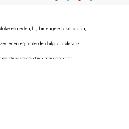
 bloke etmeden, hiç bir engele takılmadan,
enlenen eğitimlerden bilgi alabilirsiniz.
a eşsizdir ve size özel olarak hazırlanmaktadır.
ak tarafımıza iletebilirsiniz.