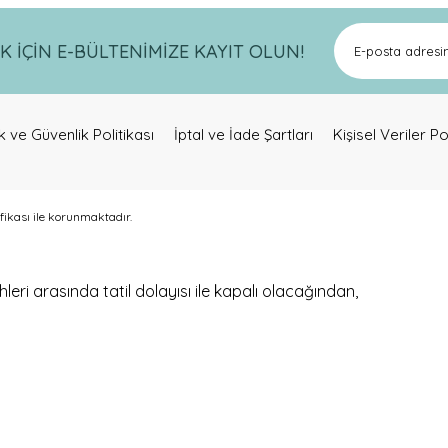
Bu ürüne ilk yorumu siz yapın!
İÇİN E-BÜLTENİMİZE KAYIT OLUN!
Yorum Yaz
lik ve Güvenlik Politikası
İptal ve İade Şartları
Kişisel Veriler Po
ifikası ile korunmaktadır.
Gönder
eri arasında tatil dolayısı ile kapalı olacağından,