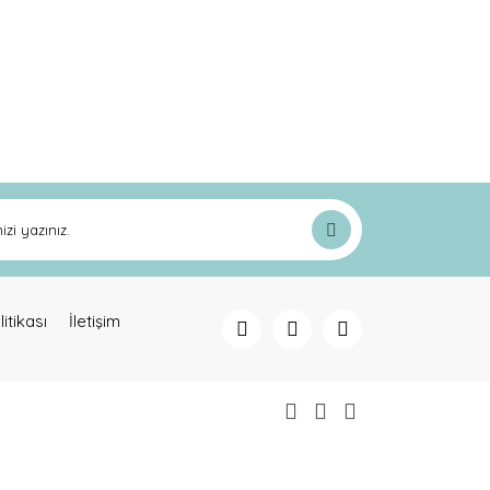
ak tarafımıza iletebilirsiniz.
litikası
İletişim