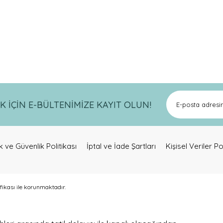
a ve diğer konularda yetersiz gördüğünüz noktaları öneri formunu kullanar
Bu ürüne ilk yorumu siz yapın!
İÇİN E-BÜLTENİMİZE KAYIT OLUN!
Yorum Yaz
lik ve Güvenlik Politikası
İptal ve İade Şartları
Kişisel Veriler Po
ifikası ile korunmaktadır.
Gönder