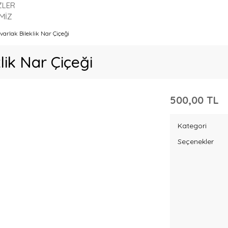
ZLER
MİZ
varlak Bileklik Nar Çiçeği
lik Nar Çiçeği
500,00 TL
Kategori
Seçenekler