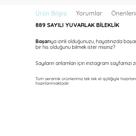
Ürün Bilgisi
Yorumlar
Önerileri
889 SAYILI YUVARLAK BİLEKLİK
Başarı
ya izinli olduğunuzu, hayatınızda başar
bir his olduğunu bilmek ister misiniz?
Sayıların anlamları için instagram sayfamızı zi
Tüm seramik ürünlerimiz tek tek el işçiliğiyle hazırl
hazırlanmaktadır.
YOĞUN SATIŞ: 3986497851
MÜNHASIR SATIŞ: 69849131971
ÜRÜN SATIŞI: 54121381948
SATIŞ HASILATI (CİRO): 614 318519 718 SATIŞ TAHSİLATI: 614