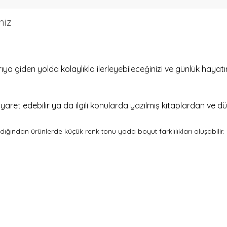
niz
ıya giden yolda kolaylıkla ilerleyebileceğinizi ve günlük hayatı
yaret edebilir ya da ilgili konularda yazılmış kitaplardan ve düz
andığından ürünlerde küçük renk tonu yada boyut farklılıkları oluşabilir.
821319718