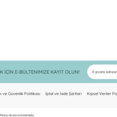
821319718
a ve diğer konularda yetersiz gördüğünüz noktaları öneri formunu kullanar
Bu ürüne ilk yorumu siz yapın!
İÇİN E-BÜLTENİMİZE KAYIT OLUN!
Yorum Yaz
lik ve Güvenlik Politikası
İptal ve İade Şartları
Kişisel Veriler Po
ifikası ile korunmaktadır.