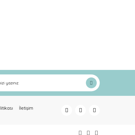
ak tarafımıza iletebilirsiniz.
litikası
İletişim