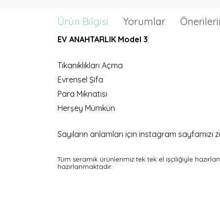
Ürün Bilgisi
Yorumlar
Önerileri
EV ANAHTARLIK Model 3
Tıkanıklıkları Açma
Evrensel Şifa
Para Mıknatısı
Herşey Mümkün
Sayıların anlamları için instagram sayfamızı zi
Tüm seramik ürünlerimiz tek tek el işçiliğiyle hazırl
hazırlanmaktadır.
YOĞUN SATIŞ: 3986497851
MÜNHASIR SATIŞ: 69849131971
ÜRÜN SATIŞI: 54121381948