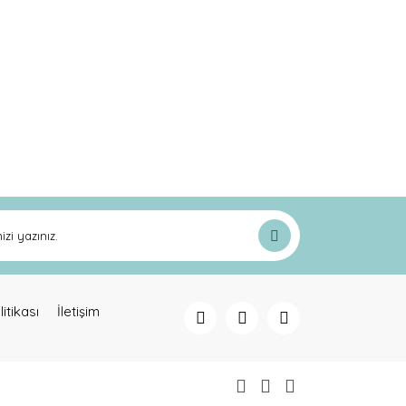
ak tarafımıza iletebilirsiniz.
litikası
İletişim