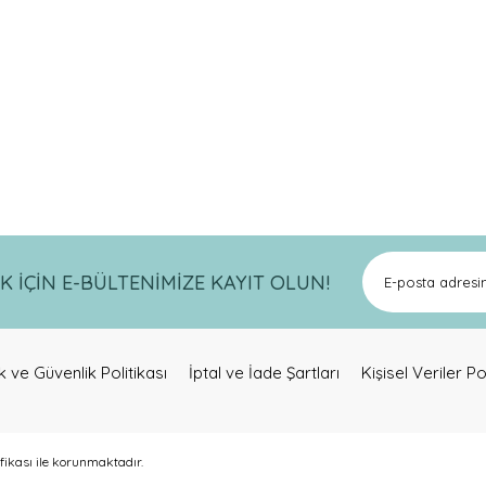
821319718
a ve diğer konularda yetersiz gördüğünüz noktaları öneri formunu kullanar
Bu ürüne ilk yorumu siz yapın!
İÇİN E-BÜLTENİMİZE KAYIT OLUN!
Yorum Yaz
lik ve Güvenlik Politikası
İptal ve İade Şartları
Kişisel Veriler Po
ifikası ile korunmaktadır.