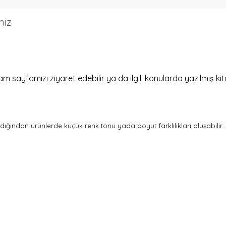
niz
ram sayfamızı ziyaret edebilir ya da ilgili konularda yazılmış 
andığından ürünlerde küçük renk tonu yada boyut farklılıkları oluşabilir.
821319718