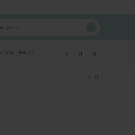
ak tarafımıza iletebilirsiniz.
litikası
İletişim