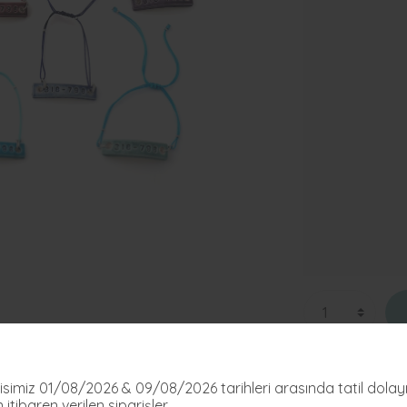
fisimiz 01/08/2026 & 09/08/2026 tarihleri arasında tatil dolayı
Fiyat Alarmı
Karşılaştır
 itibaren verilen siparişler