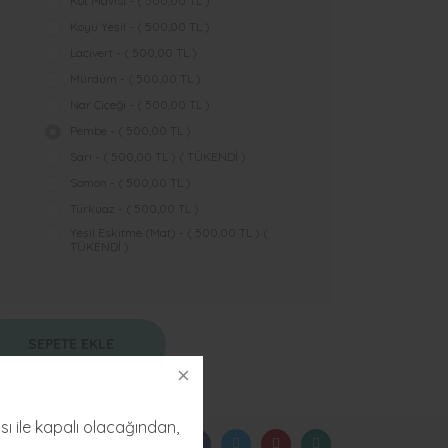
Kot Mavisi - ( 500,00 TL )
Koyu Yeşil - ( 500,00 TL )
Lacivert - ( 500,00 TL )
Mürdüm - ( 500,00 TL )
Nar Çiçeği - ( 500,00 TL )
Pembe - ( 500,00 TL )
Sarı - ( 500,00 TL ) ( TÜKENDİ )
Somon - ( 500,00 TL )
Turkuaz - ( 500,00 TL )
Yeşil Eskitme (Mat) - ( 500,00 TL ) (
TÜKENDİ )
SEPETE EKLE
sı ile kapalı olacağından,