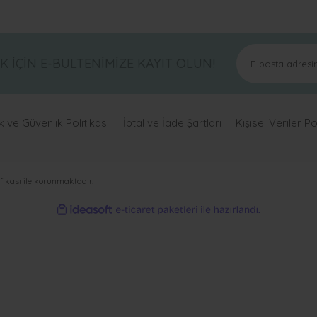
a ve diğer konularda yetersiz gördüğünüz noktaları öneri formunu kullanar
Bu ürüne ilk yorumu siz yapın!
İÇİN E-BÜLTENİMİZE KAYIT OLUN!
Yorum Yaz
lik ve Güvenlik Politikası
İptal ve İade Şartları
Kişisel Veriler Po
ifikası ile korunmaktadır.
ideasoft
ile
e-
hazırlandı.
ticaret
paketleri
Gönder