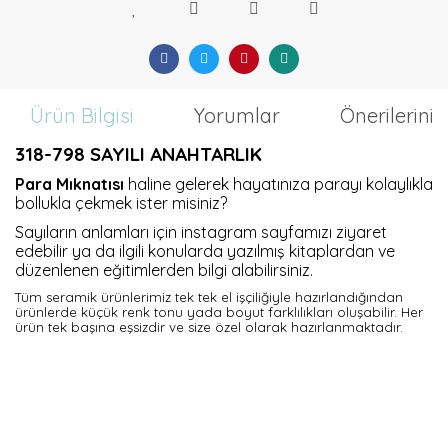
Ürün Bilgisi
Yorumlar
Önerileriniz
318-798 SAYILI ANAHTARLIK
Para Mıknatısı
haline gelerek hayatınıza parayı kolaylıkla
bollukla çekmek ister misiniz?
Sayıların anlamları için instagram sayfamızı ziyaret
edebilir ya da ilgili konularda yazılmış kitaplardan ve
düzenlenen eğitimlerden bilgi alabilirsiniz.
Tüm seramik ürünlerimiz tek tek el işçiliğiyle hazırlandığından
ürünlerde küçük renk tonu yada boyut farklılıkları oluşabilir. Her
ürün tek başına eşsizdir ve size özel olarak hazırlanmaktadır.
YOĞUN SATIŞ: 3986497851
MÜNHASIR SATIŞ: 69849131971
ÜRÜN SATIŞI: 54121381948
SATIŞ HASILATI (CİRO): 614 318519 718 SATIŞ TAHSİLATI: 614821319718