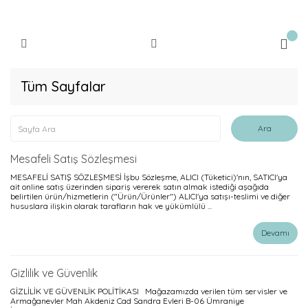
Tüm Sayfalar
Mesafeli Satış Sözleşmesi
MESAFELİ SATIŞ SÖZLEŞMESİ İşbu Sözleşme, ALICI (Tüketici)'nın, SATICI'ya
ait online satış üzerinden sipariş vererek satın almak istediği aşağıda
belirtilen ürün/hizmetlerin ("Ürün/Ürünler") ALICI'ya satışı-teslimi ve diğer
hususlara ilişkin olarak tarafların hak ve yükümlülü ...
Devamı
Gizlilik ve Güvenlik
GİZLİLİK VE GÜVENLİK POLİTİKASI Mağazamızda verilen tüm servisler ve
Armağanevler Mah Akdeniz Cad Sandra Evleri B-06 Ümraniye