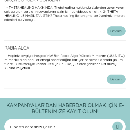
1 - THETAHEALING HAKKINDA Thetahealing hakkında sizlerden gelen ve en
çok sorulan soruların cevaplarını sizin için bu videoda anlattık. 2- THETA
HEALING İLE NASIL TANIŞTIK? Theta healing ile tanışma serüvenimizi merak
edenleri bu videoy ...
Devamı
RABIA ALGA
Hepiniz sevgiyle hoşgeldiniz! Ben Rabia Alga. Yüksek Mimarım (UÜ & İTÜ),
mimarlık alanında ilerlemeyi hedeflediğim kariyer basamaklarımda yolum
fuarcılık sektörüyle kesişti. 25’e yakın ülke, yüzlerce şehirden üst düzey
kurum ve yetkili ...
Devamı
KAMPANYALAR’DAN HABERDAR OLMAK İÇİN E-
BÜLTENİMİZE KAYIT OLUN!