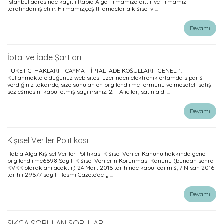
İstanbul adresinde kayıtlı Rabia Alga firmamıza aittir ve firmamız
tarafından işletilir. Firmamız,çeşitli amaçlarla kişisel v ...
Devamı
İptal ve İade Şartları
TÜKETİCİ HAKLARI – CAYMA – İPTAL İADE KOŞULLARI GENEL: 1.
Kullanmakta olduğunuz web sitesi üzerinden elektronik ortamda sipariş
verdiğiniz takdirde, size sunulan ön bilgilendirme formunu ve mesafeli satış
sözleşmesini kabul etmiş sayılırsınız. 2. Alıcılar, satın aldı ...
Devamı
Kişisel Veriler Politikası
Rabia Alga Kişisel Veriler Politikası Kişisel Veriler Kanunu hakkında genel
bilgilendirme6698 Sayılı Kişisel Verilerin Korunması Kanunu (bundan sonra
KVKK olarak anılacaktır) 24 Mart 2016 tarihinde kabul edilmiş, 7 Nisan 2016
tarihli 29677 sayılı Resmi Gazete’de y ...
Devamı
SIKÇA SORULAN SORULAR