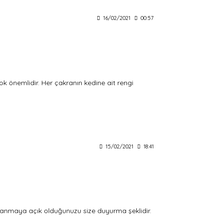
16/02/2021
00:57
ok önemlidir. Her çakranın kedine ait rengi
15/02/2021
18:41
aralanmaya açık olduğunuzu size duyurma şeklidir.