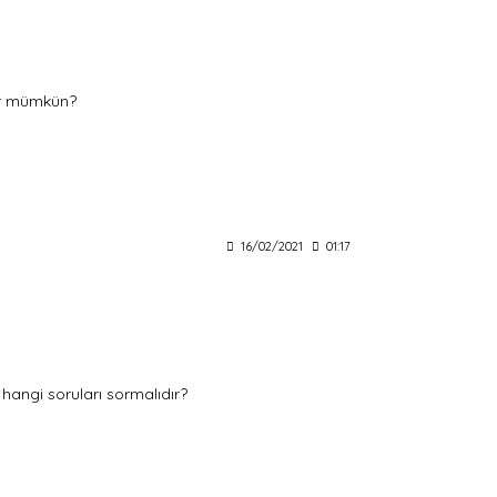
ler mümkün?
16/02/2021
01:17
 hangi soruları sormalıdır?