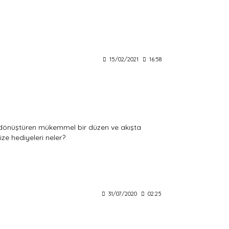
15/02/2021
16:58
dönüştüren mükemmel bir düzen ve akışta
ize hediyeleri neler?
31/07/2020
02:25